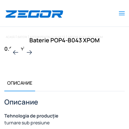
Skip to main content
ACASĂ
BATERII
BATERII PENTRU CHIUVETĂ
BATERIE POP4-B043 ХРОМ
Baterie POP4-B043 ХРОМ
0.00 Lei
ОПИСАНИЕ
Описание
Tehnologia de producție
turnare sub presiune