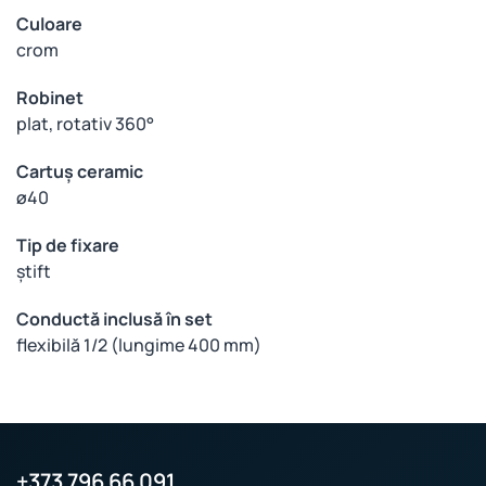
Culoare
crom
Robinet
plat, rotativ 360°
Cartuș ceramic
ø40
Tip de fixare
știft
Conductă inclusă în set
flexibilă 1/2 (lungime 400 mm)
+373 796 66 091