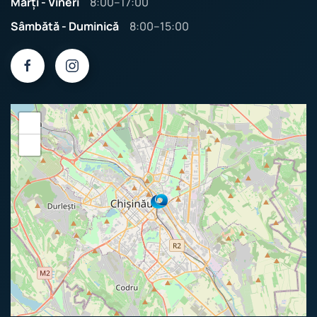
Marți - Vineri
8:00–17:00
Sâmbătă - Duminică
8:00–15:00
+
−