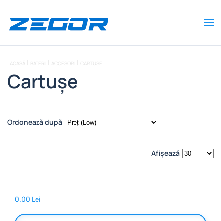
Skip to main content
ACASĂ
BATERII
ACCESORII
CARTUȘE
Cartușe
Ordonează după
Afișează
0.00 Lei