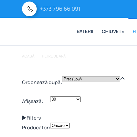
+373 796 66 091
Skip to main content
BATERII
CHIUVETE
F
ACASĂ
FILTRE DE APĂ
Ordonează după:
Afișează:
Filters
Producător: