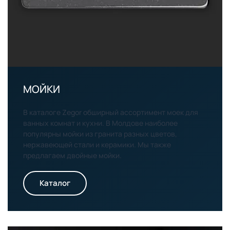
МОЙКИ
В каталоге Zegor обширный ассортимент моек для
ванных комнат и кухни. В Молдове наиболее
популярны мойки из гранита разных цветов,
нержавеющей стали и керамики. Мы также
предлагаем двойные мойки.
Каталог