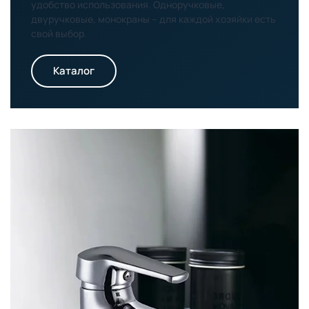
удобство использования. Одноручковые,
двуручковые, монокраны – для каждой хозяйки есть
свой выбор.
Каталог